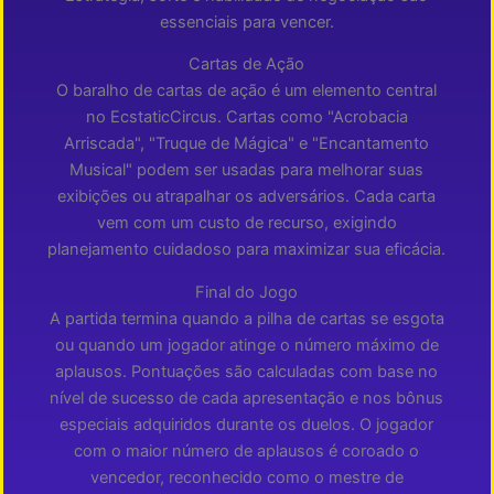
essenciais para vencer.
Cartas de Ação
O baralho de cartas de ação é um elemento central
no EcstaticCircus. Cartas como "Acrobacia
Arriscada", "Truque de Mágica" e "Encantamento
Musical" podem ser usadas para melhorar suas
exibições ou atrapalhar os adversários. Cada carta
vem com um custo de recurso, exigindo
planejamento cuidadoso para maximizar sua eficácia.
Final do Jogo
A partida termina quando a pilha de cartas se esgota
ou quando um jogador atinge o número máximo de
aplausos. Pontuações são calculadas com base no
nível de sucesso de cada apresentação e nos bônus
especiais adquiridos durante os duelos. O jogador
com o maior número de aplausos é coroado o
vencedor, reconhecido como o mestre de