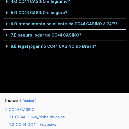
4.O CC44 CASINO é legítimo?
5.O CC44 CASINO é seguro?
6.O atendimento ao cliente do CC44 CASINO é 24/7?
7.É seguro jogar no CC44 CASINO?
8.É legal jogar no CC44 CASINO no Brasil?
Índice
Ocultar
1
CC44 CASINO
1.1
CC44 CC44_Rinha de galos
1.2
CC44 CC44_Exclusivo